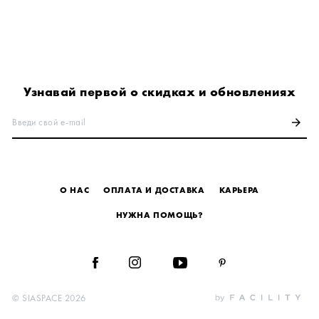
Узнавай первой о скидках и обновлениях
Введи свой e-mail
arrow_forward
О НАС
ОПЛАТА И ДОСТАВКА
КАРЬЕРА
НУЖНА ПОМОЩЬ?
© SIASPACE 2026