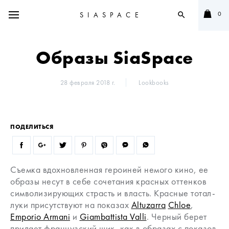
0
SIASPACE
search
Образы SiaSpace
28 февраля 2018 г.
Lookbooks
ПОДЕЛИТЬСЯ
Съемка вдохновленная героиней немого кино, ее
образы несут в себе сочетания красных оттенков
символизирующих страсть и власть. Красные тотал-
луки присутствуют на показах
Altuzarra
Chloe
,
Emporio Armani
и
Giambattista Valli
. Черный берет
придает французский шик, как в образах с показов