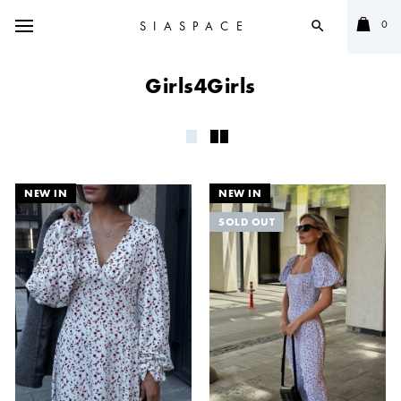
0
SIASPACE
search
Girls4Girls