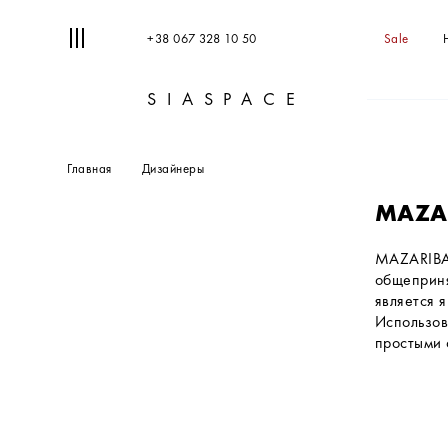
+38 067 328 10 50
Sale
SIASPACE
Главная
Дизайнеры
MAZA
MAZARIBA
лаконичный,
общеприня
себе комфо
является 
представи
Использов
простыми 