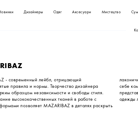
Новинки
Дизайнеры
Одяг
Аксесуари
Мистецтво
Сум
Ко
Футболки
Сумка
Картини
Сумки
Сукні
Клатчі
Спідниці
Топи
Купальники
Комбінезони
RIBAZ
Сорочки та блузи
Светри
Z - современный лейбл, отрицающий
 но достаточно сложный образ, сочетающий в
Куртки, жакети
Шорти
тые правила и нормы. Творчество дизайнера
рт и индивидуальность. Наш бренд раскрепощает
ярким образцом независимости и свободы стиля.
тельниц прекрасного пола и дарит им с помощью
ание высококачественных тканей в работе с
одежды 
формами позволяет MAZARIBAZ в деталях раскрыть