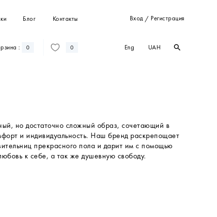
Вход
Регистрация
ки
Блог
Контакты
/
Eng
UAH
рзина :
search
search
0
0
Штани
Костюми
Пальта
Кардигани
Світшоти та худі
любовь к себе, а так же душевную свободу.