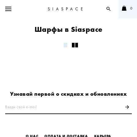
0
SIASPACE
search
Шарфы в Siaspace
Узнавай первой о скидках и обновлениях
Введи свой e-mail
arrow_forward
О НАС
ОПЛАТА И ДОСТАВКА
КАРЬЕРА