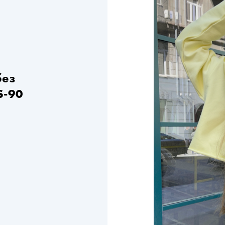
без
S-90