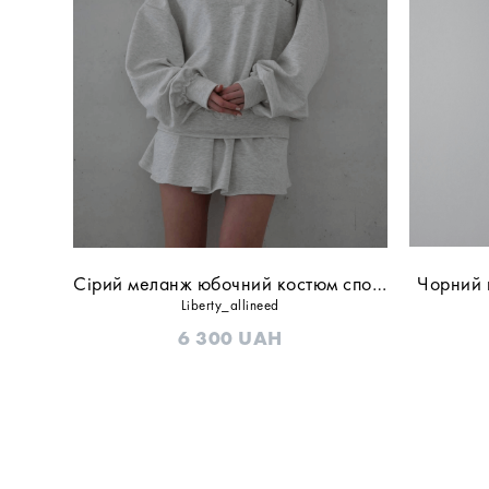
Сірий меланж юбочний костюм спорт
Чорний 
Liberty_allineed
6 300
UAH