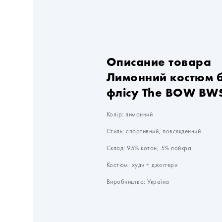
Описание товара
Лимонний костюм 
флісу The BOW BW
Колір: лимонний

Стиль: спортивний, повсякденний

Склад: 95% котон, 5% лайкра

Костюм: худи + джоггери

Виробництво: Україна