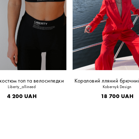
костюм топ та велосипедки
Кораловий лляний брючни
Liberty_allineed
Kobernyk Design
4 200
UAH
18 700
UAH