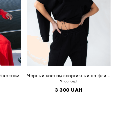
й костюм
Черный костюм спортивный на флисе
V_concept
3 300
UAH