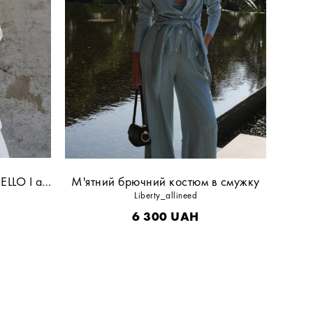
Білий костюм спорт принт HELLO I am UKRAINIAN
М'ятний брючний костюм в смужку
Liberty_allineed
6 300
UAH