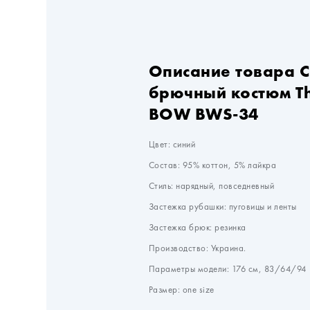
Описание товара 
брючный костюм T
BOW BWS-34
Цвет: синий
Состав: 95% коттон, 5% лайкра
Cтиль: нарядный, повседневный
Застежка рубашки: пуговицы и ленты
Застежка брюк: резинка
Производство: Украина.
Параметры модели: 176 см, 83/64/94
Размер: one size