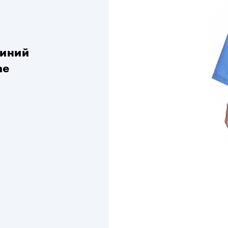
Синий
he