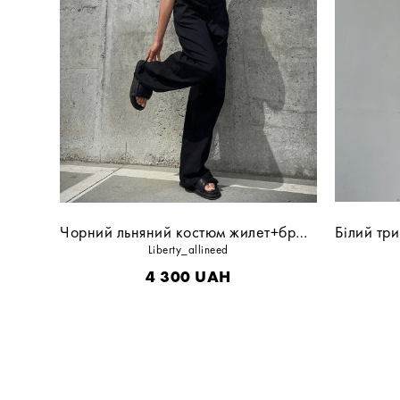
Чорний льняний костюм жилет+брюки
Liberty_allineed
4 300
UAH