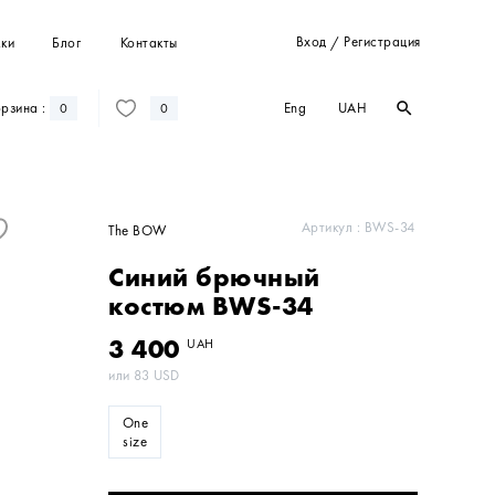
Вход
Регистрация
ки
Блог
Контакты
/
Eng
UAH
рзина :
search
search
0
0
Штани
Костюми
Пальта
Артикул :
BWS-34
The BOW
Кардигани
Синий брючный
Світшоти та худі
костюм BWS-34
3 400
UAH
или
83
USD
One
size