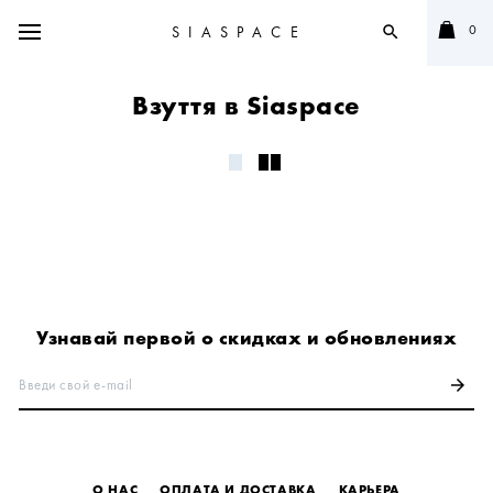
0
SIASPACE
search
Взуття в Siaspace
Узнавай первой о скидках и обновлениях
Введи свой e-mail
arrow_forward
О НАС
ОПЛАТА И ДОСТАВКА
КАРЬЕРА