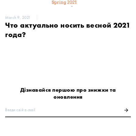
March 9, 2021
Что актуально носить весной 2021
года?
Дізнавайся першою про знижки та
оновлення
Введи свій e-mail
arrow_forward