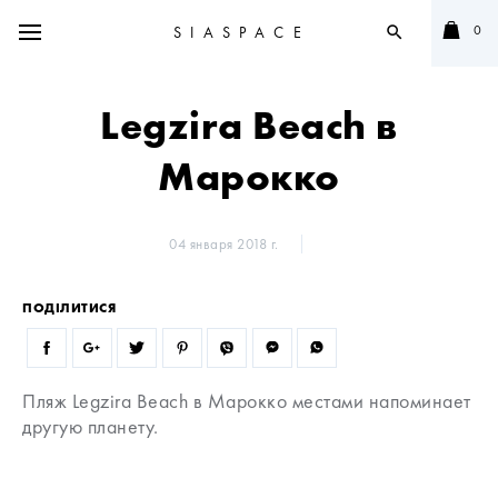
0
SIASPACE
search
Legzira Beach в
Марокко
04 января 2018 г.
ПОДІЛИТИСЯ
Пляж Legzira Beach в Марокко местами напоминает
другую планету.