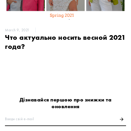
March 9, 2021
Что актуально носить весной 2021
года?
Дізнавайся першою про знижки та
оновлення
Введи свій e-mail
arrow_forward