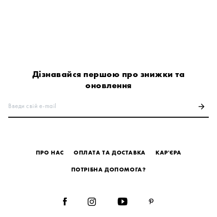
Дізнавайся першою про знижки та
оновлення
Введи свій e-mail
arrow_forward
ПРО НАС
ОПЛАТА ТА ДОСТАВКА
КАР'ЄРА
ПОТРІБНА ДОПОМОГА?