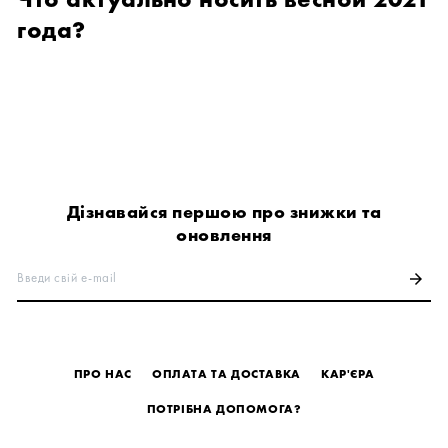
года?
Дізнавайся першою про знижки та
оновлення
Введи свій e-mail
arrow_forward
ПРО НАС
ОПЛАТА ТА ДОСТАВКА
КАР'ЄРА
ПОТРІБНА ДОПОМОГА?