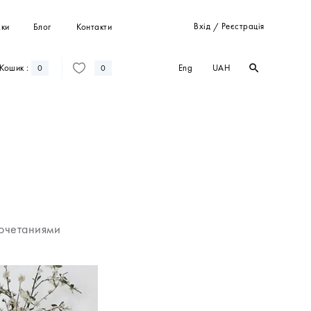
Вхід
Реєстрація
ки
Блог
Контакти
/
Eng
UAH
Кошик :
search
search
0
0
Штани
Костюми
Пальта
Кардигани
Світшоти та худі
очетаниями