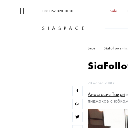
+38 067 328 10 50
Sale
SIASPACE
Блог
SiaFollows - i
SiaFoll
23 марта 2018 г.
Анастасия Таири
в
пиджаков с юбками