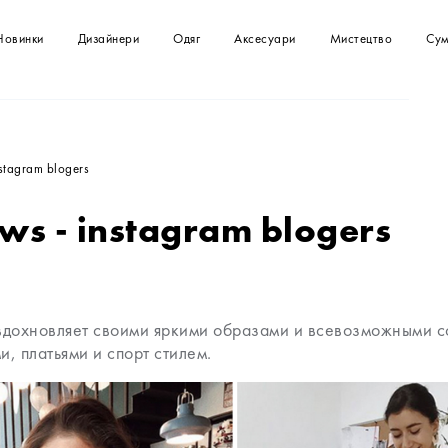
Новинки
Дизайнери
Одяг
Аксесуари
Мистецтво
Сум
Футболки
Сумка
Картини
Сумки
Сукні
Клатчі
Спідниці
Топи
nstagram blogers
Купальники
Комбінезони
ows - instagram blogers
Сорочки та блузи
Светри
Куртки, жакети
Шорти
дохновляет своими яркими образами и всевозможными с
, платьями и спорт стилем.