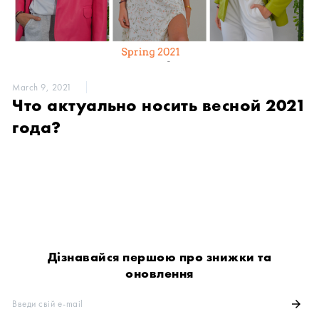
March 9, 2021
Что актуально носить весной 2021
года?
Дізнавайся першою про знижки та
оновлення
Введи свій e-mail
arrow_forward