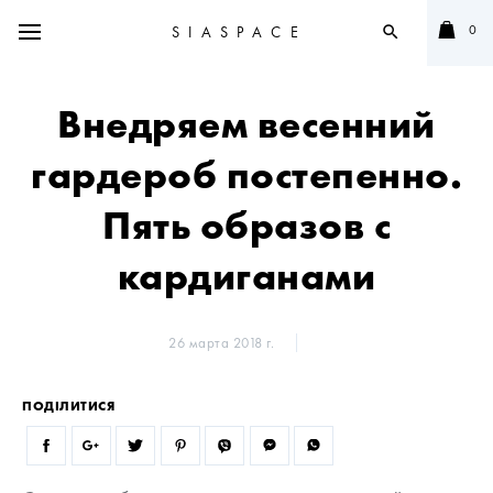
0
SIASPACE
search
Внедряем весенний
гардероб постепенно.
Пять образов с
кардиганами
26 марта 2018 г.
ПОДІЛИТИСЯ