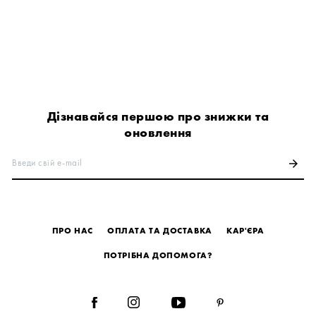
Дізнавайся першою про знижки та
оновлення
Введи свій e-mail
arrow_forward
ПРО НАС
ОПЛАТА ТА ДОСТАВКА
КАР'ЄРА
ПОТРІБНА ДОПОМОГА?