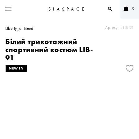
0
SIASPACE
search
Артикул :
LIB-91
Liberty_allineed
Білий трикотажний
спортивний костюм LIB-
91