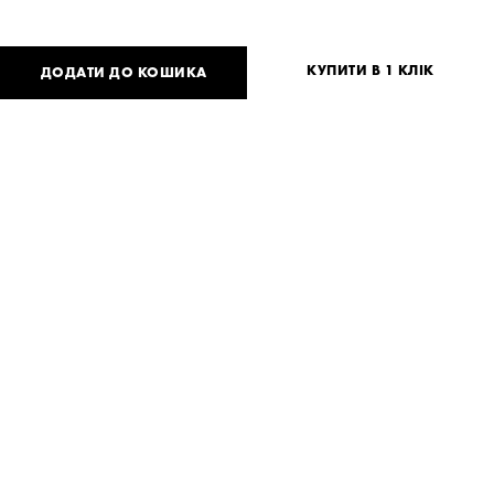
КУПИТИ В 1 КЛІК
ДОДАТИ ДО КОШИКА
3 600
UAH
або
88
USD
Таблиця розмірів
Немає вашого розміру?
S
Потрібна допомога?
Доставка та оплата
ПОДІЛИТИСЯ