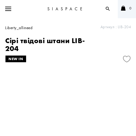
0
SIASPACE
search
Артикул :
LIB-204
Liberty_allineed
Сірі твідові штани LIB-
204