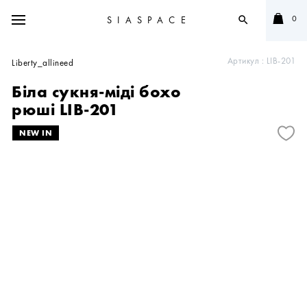
0
SIASPACE
search
Артикул :
LIB-201
Liberty_allineed
Біла сукня-міді бохо
рюші LIB-201