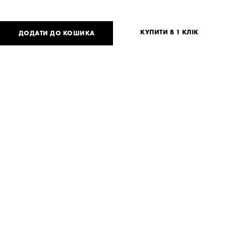
КУПИТИ В 1 КЛІК
ДОДАТИ ДО КОШИКА
9 900
UAH
або
242
USD
Таблиця розмірів
Немає вашого розміру?
S
M
Потрібна допомога?
Доставка та оплата
ПОДІЛИТИСЯ