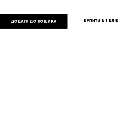
КУПИТИ В 1 КЛІК
ДОДАТИ ДО КОШИКА
3 567
UAH
або
87
USD
One
size
Потрібна допомога?
Доставка та оплата
ПОДІЛИТИСЯ