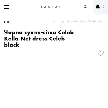
0
SIASPACE
search
Артикул :
Kella-Net dress Celeb black
Kella
Чорна сукня-сітка Celeb
Kella-Net dress Celeb
black