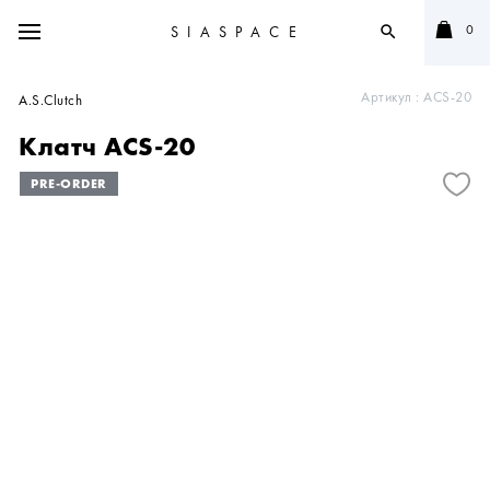
0
SIASPACE
search
Артикул :
ACS-20
A.S.Clutch
Клатч ACS-20