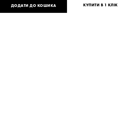
КУПИТИ В 1 КЛІК
ДОДАТИ ДО КОШИКА
26 040
UAH
або
500
USD
One
size
Потрібна допомога?
Доставка та оплата
ПОДІЛИТИСЯ