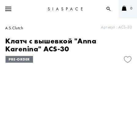
0
SIASPACE
search
Артикул :
ACS-30
A.S.Clutch
Клатч с вышевкой "Anna
Karenina" ACS-30