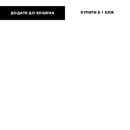
КУПИТИ В 1 КЛІК
ДОДАТИ ДО КОШИКА
26 040
UAH
або
500
USD
One
size
Потрібна допомога?
Доставка та оплата
ПОДІЛИТИСЯ