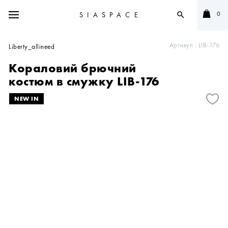
0
SIASPACE
search
Артикул :
LIB-176
Liberty_allineed
Кораловий брючний
костюм в смужку LIB-176