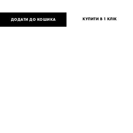
КУПИТИ В 1 КЛІК
ДОДАТИ ДО КОШИКА
6 300
UAH
або
154
USD
Таблиця розмірів
Немає вашого розміру?
S
M
Потрібна допомога?
Доставка та оплата
ПОДІЛИТИСЯ