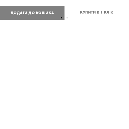
КУПИТИ В 1 КЛІК
ДОДАТИ ДО КОШИКА
3 200
UAH
або
78
USD
One
size
Потрібна допомога?
Доставка та оплата
ПОДІЛИТИСЯ