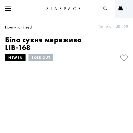
0
SIASPACE
search
Артикул :
LIB-168
Liberty_allineed
Біла сукня мереживо
LIB-168