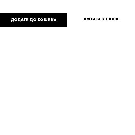
КУПИТИ В 1 КЛІК
ДОДАТИ ДО КОШИКА
8 500
UAH
або
208
USD
Таблиця розмірів
Немає вашого розміру?
XS
S
M
Потрібна допомога?
Доставка та оплата
ПОДІЛИТИСЯ