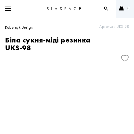
0
SIASPACE
search
Артикул :
UKS-98
Kobernyk Design
Біла сукня-міді резинка
UKS-98