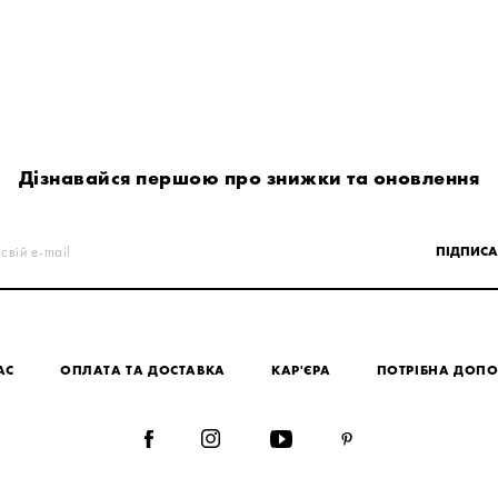
Дізнавайся першою про знижки та оновлення
свій e-mail
ПІДПИСА
АС
ОПЛАТА ТА ДОСТАВКА
КАР'ЄРА
ПОТРІБНА ДОП