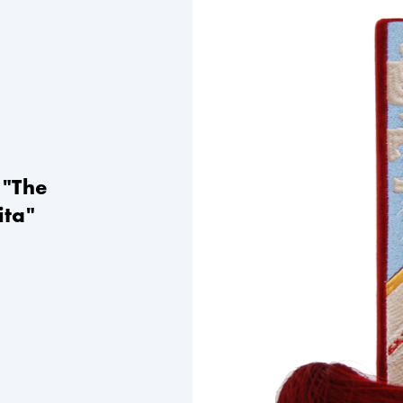
 "The
ita"