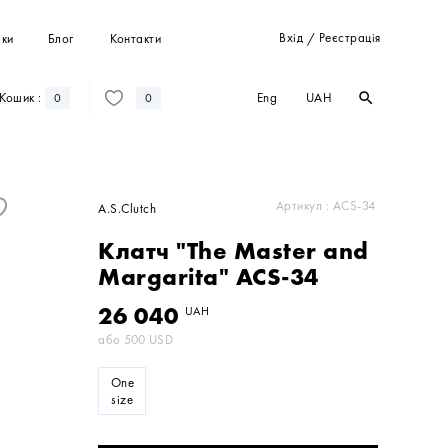
Вхід
Реєстрація
ки
Блог
Контакти
/
Eng
UAH
Кошик :
search
search
0
0
Штани
Костюми
Пальта
Артикул :
ACS-34
A.S.Clutch
Кардигани
Клатч "The Master and
Світшоти та худі
Margarita" ACS-34
26 040
UAH
або
500
USD
One
size