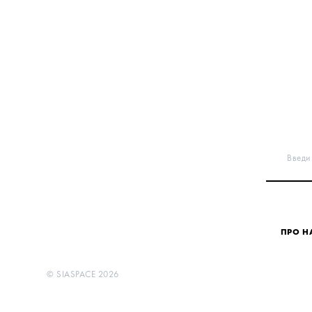
Введи 
ПРО Н
©
SIASPACE
2026