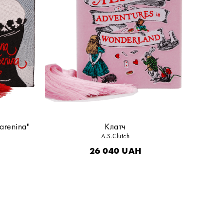
arenina"
Клатч
A.S.Clutch
26 040
UAH